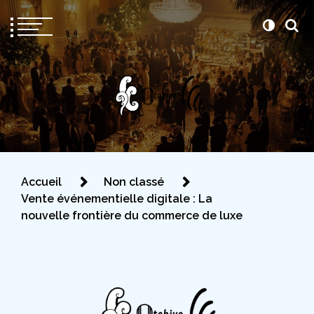
Otebiye
Pour être prête le jour J
Accueil
Non classé
Vente événementielle digitale : La
nouvelle frontière du commerce de luxe