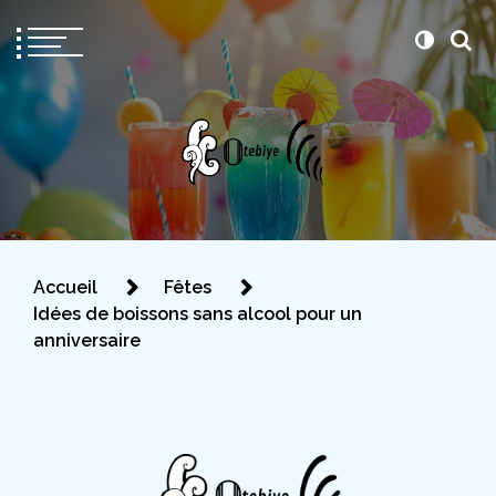
Otebiye
Pour être prête le jour J
Accueil
Fêtes
Idées de boissons sans alcool pour un
anniversaire